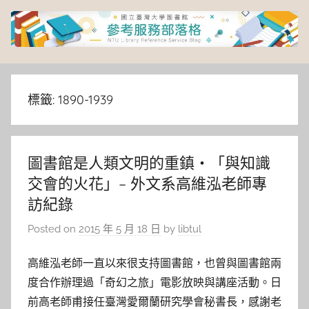
Skip
to
content
臺
灣
標籤:
1890-1939
大
圖書館是人類文明的重鎮‧「與知識
學
交會的火花」– 外文系高維泓老師專
圖
訪紀錄
Posted on
2015 年 5 月 18 日
by
libtul
書
高維泓老師一直以來很支持圖書館，也曾與圖書館兩
館
度合作辦理過「奇幻之旅」電影放映與講座活動。日
前高老師甫接任臺灣愛爾蘭研究學會秘書長，感謝老