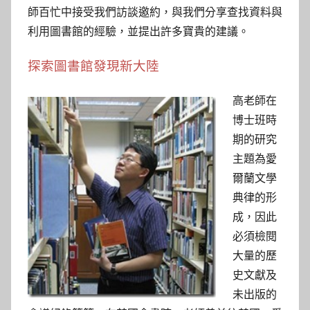
參
師百忙中接受我們訪談邀約，與我們分享查找資料與
考
利用圖書館的經驗，並提出許多寶貴的建議。
服
探索圖書館發現新大陸
務
高老師在
博士班時
部
期的研究
主題為愛
落
爾蘭文學
典律的形
格
成，因此
必須檢閱
大量的歷
史文獻及
未出版的