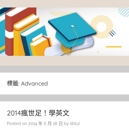
Skip
to
content
臺
灣
大
標籤:
Advanced
學
圖
書
2014瘋世足！學英文
館
Posted on
2014 年 6 月 18 日
by
libtul