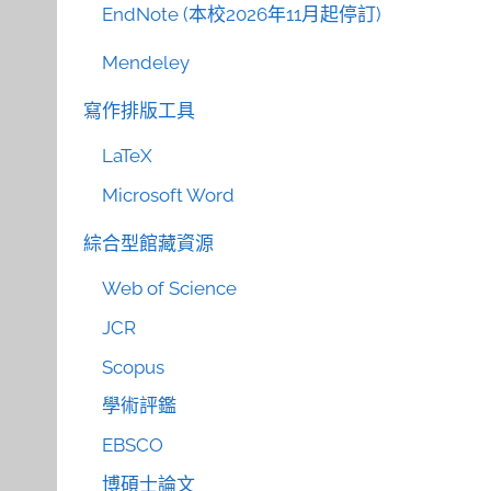
EndNote (本校2026年11月起停訂)
Mendeley
寫作排版工具
LaTeX
Microsoft Word
綜合型館藏資源
Web of Science
JCR
Scopus
學術評鑑
EBSCO
博碩士論文