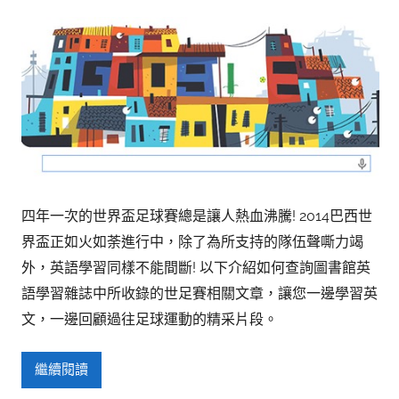
參
考
服
務
部
落
格
四年一次的世界盃足球賽總是讓人熱血沸騰! 2014巴西世
界盃正如火如荼進行中，除了為所支持的隊伍聲嘶力竭
外，英語學習同樣不能間斷! 以下介紹如何查詢圖書館英
語學習雜誌中所收錄的世足賽相關文章，讓您一邊學習英
文，一邊回顧過往足球運動的精采片段。
繼續閱讀