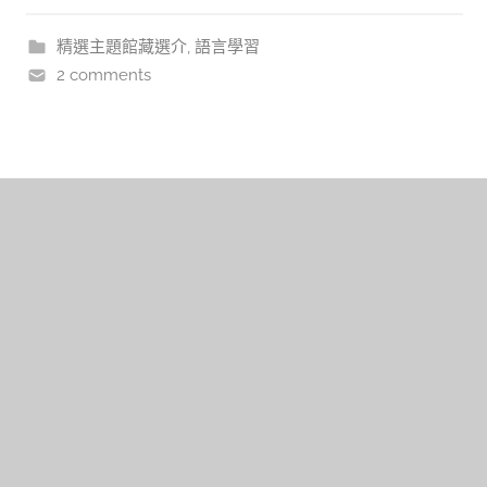
精選主題館藏選介
,
語言學習
2 comments