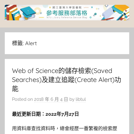
Skip
to
content
臺
灣
標籤:
Alert
大
Web of Science的儲存檢索(Saved
學
Searches)及建立追蹤(Create Alert)功
圖
能
Posted on
2018 年 6 月 4 日
by
libtul
書
最近更新日期：2022年7月27日
館
用資料庫查找資料時，總會經歷一番繁複的檢索歷