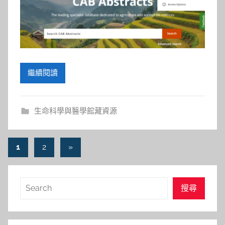
繼續閱讀
生命科學與醫學館藏資源
文
Next
1
2
»
Posts
章
導
搜
搜尋
覽
尋