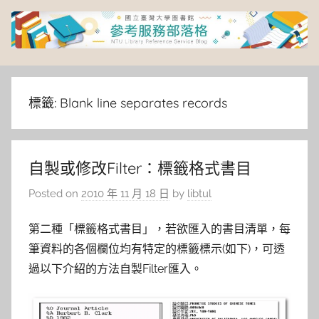
Skip
to
content
臺
灣
標籤:
Blank line separates records
大
自製或修改Filter：標籤格式書目
學
Posted on
2010 年 11 月 18 日
by
libtul
圖
第二種「標籤格式書目」，若欲匯入的書目清單，每
書
筆資料的各個欄位均有特定的標籤標示(如下)，可透
過以下介紹的方法自製Filter匯入。
館