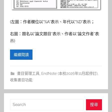
參
考
(左圖：作者欄位以“%A”表示、年代以“%D”表示；
服
右圖：題名以“論文題目”表示、作者以“論文作者”表
務
示)
部
繼續閱讀
落
格
書目管理工具
,
EndNote (本校2026年11月起停訂)
,
收集書目功能
搜
搜尋
尋