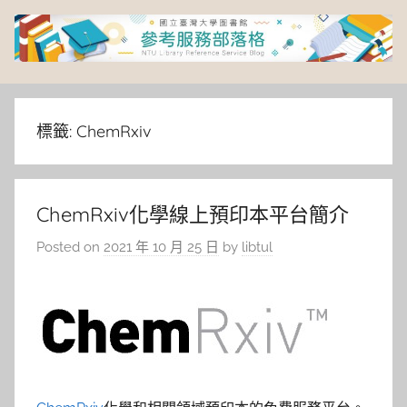
Skip
to
content
臺
灣
標籤:
ChemRxiv
大
ChemRxiv化學線上預印本平台簡介
學
Posted on
2021 年 10 月 25 日
by
libtul
圖
書
館