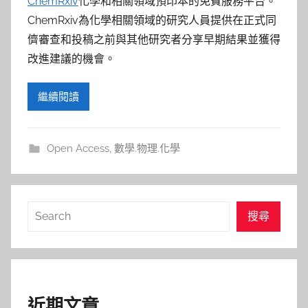
參
ChemRxiv
化學和相關領域預印本的免費服務平台。
ChemRxiv為化學相關領域的研究人員提供在正式同
考
儕審查和投稿之前與其他研究者分享早期結果並獲得
改進建議的機會。
服
務
繼續閱讀
部
Open Access
,
數學.物理.化學
落
格
搜
搜尋
尋
近期文章