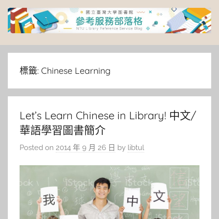
Skip
to
content
臺
灣
標籤:
Chinese Learning
大
Let’s Learn Chinese in Library! 中文/
學
華語學習圖書簡介
圖
Posted on
2014 年 9 月 26 日
by
libtul
書
館