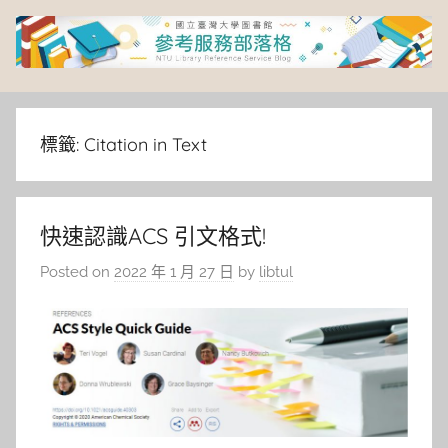
Skip
to
content
臺
灣
標籤:
Citation in Text
大
快速認識ACS 引文格式!
學
Posted on
2022 年 1 月 27 日
by
libtul
圖
書
館