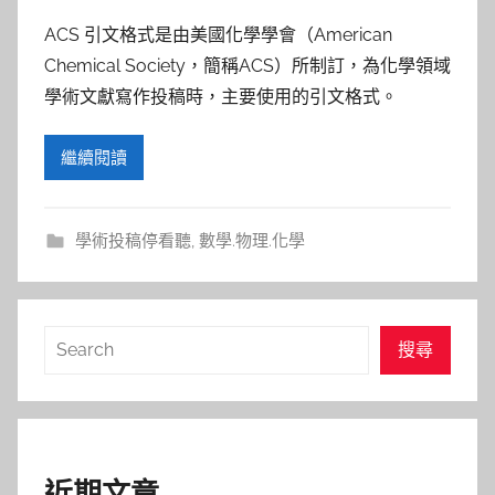
參
ACS 引文格式是由美國化學學會（American
考
Chemical Society，簡稱ACS）所制訂，為化學領域
學術文獻寫作投稿時，主要使用的引文格式。
服
務
繼續閱讀
部
學術投稿停看聽
,
數學.物理.化學
落
格
搜
搜尋
尋
近期文章