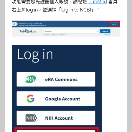
參
功能需要您先註冊個人帳號，請點選
PubMed
首頁
右上角log in，並選擇「log in to NCBI」：
考
服
務
部
落
格