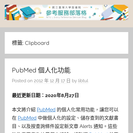
Skip
to
content
臺
灣
標籤:
Clipboard
大
PubMed 個人化功能
學
Posted on
2012 年 12 月 17 日
by
libtul
圖
最近更新日期：2020年8月27日
書
本文將介紹
PubMed
的個人化常用功能，讓您可以
館
在
PubMed
中做個人化的設定、儲存查到的文獻書
目、以及按查詢條件設定新文章 Alerts 通知。這些