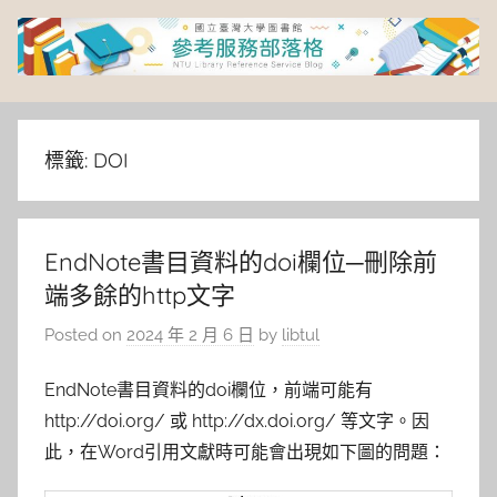
Skip
to
content
臺
灣
標籤:
DOI
大
EndNote書目資料的doi欄位─刪除前
學
端多餘的http文字
圖
Posted on
2024 年 2 月 6 日
by
libtul
書
EndNote書目資料的doi欄位，前端可能有
http://doi.org/ 或 http://dx.doi.org/ 等文字。因
館
此，在Word引用文獻時可能會出現如下圖的問題：