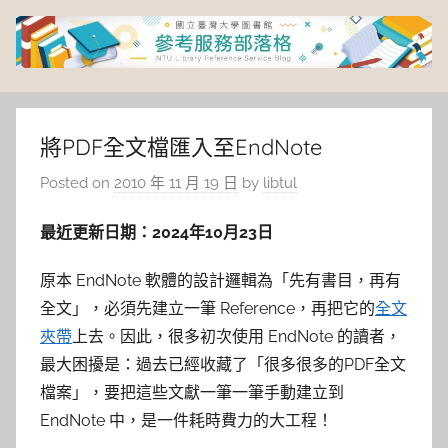
Skip
to
content
臺
灣
將PDF全文檔匯入至EndNote
Posted on
2010 年 11 月 19 日
by
libtul
大
最近更新日期：2024年10月23日
學
原本 EndNote 軟體的設計邏輯為「先有書目，再有
圖
全文」，必須先建立一筆 Reference，再把它的
全文
夾帶
上去。因此，很多初次使用 EndNote 的讀者，
書
最大困擾是：過去已經收藏了「很多很多的PDF全文
館
檔案」，要把這些文獻一筆一筆手動建立到
EndNote 中，是一件耗時費力的大工程！