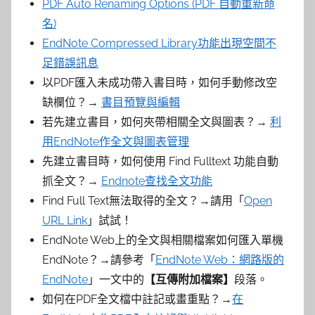
PDF Auto Renaming Options (PDF 自動重新命
名)
EndNote Compressed Library功能出現空間不
足錯誤訊息
以PDF匯入未成功帶入書目時，如何手動修改空
缺欄位？→
書目預覽與編輯
若先建立書目，如何夾帶相關全文與圖表？→
利
用EndNote作全文與圖表管理
先建立書目時，如何使用 Find Fulltext 功能自動
抓全文？→
Endnote查找全文功能
Find Full Text無法取得的全文？→請用「
Open
URL Link
」試試！
EndNote Web上的全文與相關檔案如何匯入單機
EndNote？→請參考「
E
ndNote Web：網路版的
EndNote
」一文中的
【互傳附加檔案】
段落。
如何在PDF全文檔中註記或畫重點？→
在