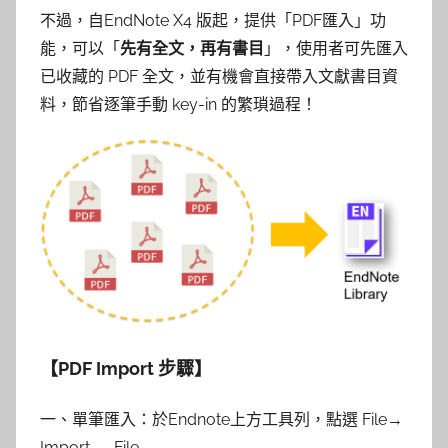
參
不過，自EndNote X4 版起，提供「PDF匯入」功
考
能，可以「
先有全文，再有書目
」，使用者可先匯入
已收藏的 PDF 全文，並有機會直接帶入文獻書目資
服
料，節省逐筆手動 key-in 的繁瑣過程！
務
部
落
格
【PDF Import 步驟
】
一、單筆匯入：於Endnote上方工具列，點選 File→
Import → File