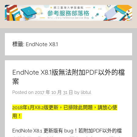
Skip
to
content
臺
灣
標籤:
EndNote X8.1
大
EndNote X8.1版無法附加PDF以外的檔
學
案
圖
Posted on
2017 年 10 月 31 日
by
libtul
書
2018年1月X8.2版更新，已排除此問題，請放心使
用！
館
EndNote X8.1 更新版有 bug！若附加PDF以外的檔