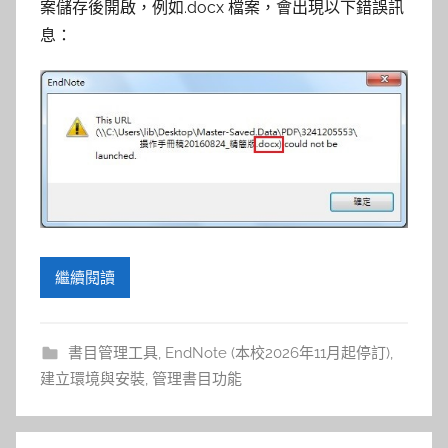
參
案儲存後開啟，例如.docx 檔案，會出現以下錯誤訊
息：
考
服
務
部
落
繼續閱讀
格
書目管理工具
,
EndNote (本校2026年11月起停訂)
,
建立環境與安裝
,
管理書目功能