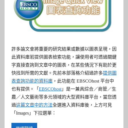
參
考
服
務
許多論文會將重要的研究結果或數據以圖表呈現，因
部
此資料庫若提供圖表檢索功能，讓使用者可透過關鍵
字直接查詢到文章中的圖表，
在某些情況下有助於更
落
快找到所需的文獻。
先前本部落格介紹過許多
提供圖
表查詢功能的資料庫
，此功能在 EBSCOhost 平台中
格
也有提供。「
EBSCOhost
」是一兼具綜合／商管／生
農／人文藝術等多元領域的大型資料庫平台，當您透
過
這篇文章中的方法
全選進入資料庫後，上方可見
「Images」下拉選單：