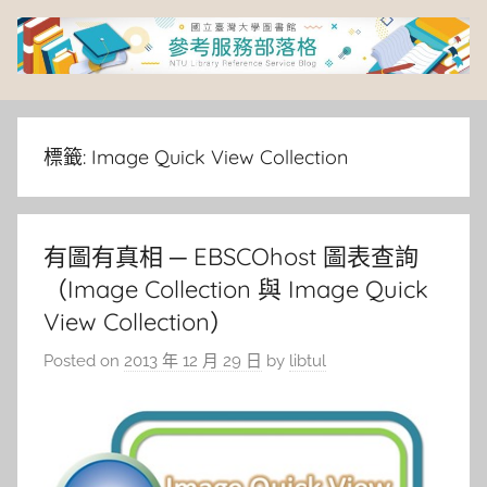
Skip
to
content
臺
灣
標籤:
Image Quick View Collection
大
有圖有真相 ─ EBSCOhost 圖表查詢
學
（Image Collection 與 Image Quick
圖
View Collection）
Posted on
2013 年 12 月 29 日
by
libtul
書
館