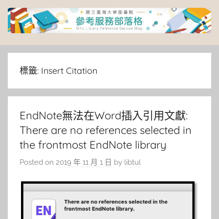
Skip
to
content
臺
灣
標籤:
Insert Citation
大
EndNote無法在Word插入引用文獻:
學
There are no references selected in
圖
the frontmost EndNote library
Posted on
2019 年 11 月 1 日
by
libtul
書
館