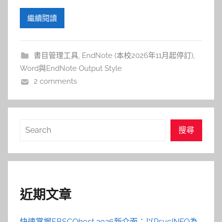
繼續閱讀
書目管理工具
,
EndNote (本校2026年11月起停訂)
,
Word與EndNote Output Style
2 comments
搜
搜尋
尋
近期文章
快速掌握EBSCOhost 2026新介面：以PsycINFO為