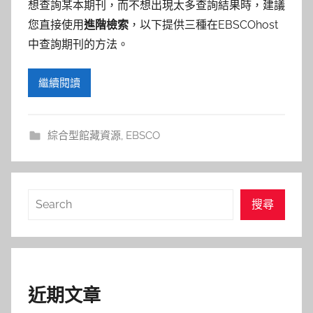
參
想查詢某本期刊，而不想出現太多查詢結果時，建議
您直接使用
進階檢索
，以下提供三種在EBSCOhost
考
中查詢期刊的方法。
服
繼續閱讀
務
部
綜合型館藏資源
,
EBSCO
落
搜
格
搜尋
尋
近期文章