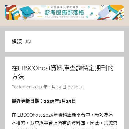
Skip
to
content
臺
灣
標籤:
JN
大
在EBSCOhost資料庫查詢特定期刊的
學
方法
圖
Posted on
2019 年 1 月 14 日
by
libtul
書
最近更新日期：
2025
年
1
月
23
日
館
在 EBSCOhost 2025年資料庫新平台中，預設為基
本檢索，並查詢平台上所有的資料庫。因此，當您只