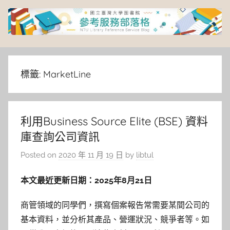
Skip
to
content
臺
灣
標籤:
MarketLine
大
利用Business Source Elite (BSE) 資料
學
庫查詢公司資訊
圖
Posted on
2020 年 11 月 19 日
by
libtul
書
本文最近更新日期：2025年8月21日
館
商管領域的同學們，撰寫個案報告常需要某間公司的
基本資料，並分析其產品、營運狀況、競爭者等。如