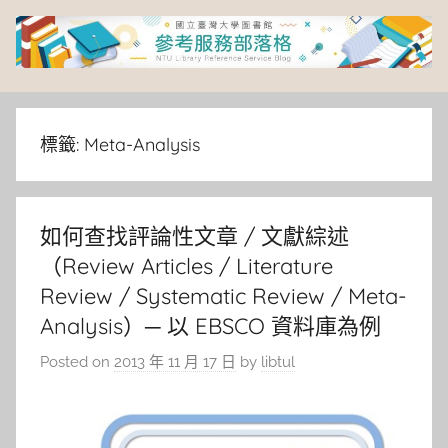
Skip
to
content
臺
灣
標籤:
Meta-Analysis
大
如何查找評論性文章 / 文獻綜述
學
（Review Articles / Literature
圖
Review / Systematic Review / Meta-
Analysis）─ 以 EBSCO 資料庫為例
書
Posted on
2013 年 11 月 17 日
by
libtul
館