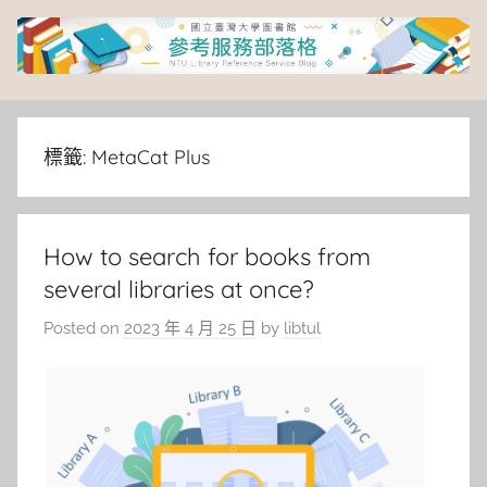
Skip
to
content
臺
灣
標籤:
MetaCat Plus
大
How to search for books from
學
several libraries at once?
圖
Posted on
2023 年 4 月 25 日
by
libtul
書
館