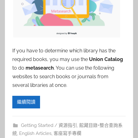
參
考
服
務
If you have to determine which library has the
部
required books, you may use the
Union Catalog
to do
metasearch
. You can use the following
落
websites to search books or journals from
several libraries at once.
格
繼續閱讀
Getting Started / 資源指引
,
館藏目錄+整合查詢系
統
,
English Articles
,
客座寫手專欄