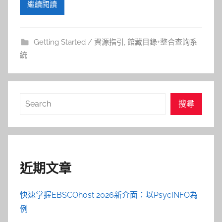
繼續閱讀
Getting Started / 資源指引
,
館藏目錄+整合查詢系
統
搜
搜尋
尋
近期文章
快速掌握EBSCOhost 2026新介面：以PsycINFO為
例