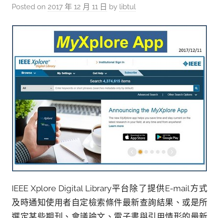
參
Posted on
2017 年 12 月 11 日
by
libtul
考
服
務
部
落
格
IEEE Xplore Digital Library平台除了提供E-mail方式
及時通知使用者自定檢索條件最新查詢結果、或是所
選定某些期刊、會議論文、電子書與引用情形的最新