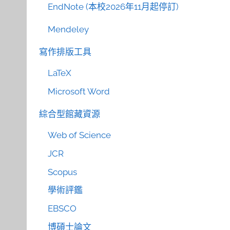
EndNote (本校2026年11月起停訂)
Mendeley
寫作排版工具
LaTeX
Microsoft Word
綜合型館藏資源
Web of Science
JCR
Scopus
學術評鑑
EBSCO
博碩士論文