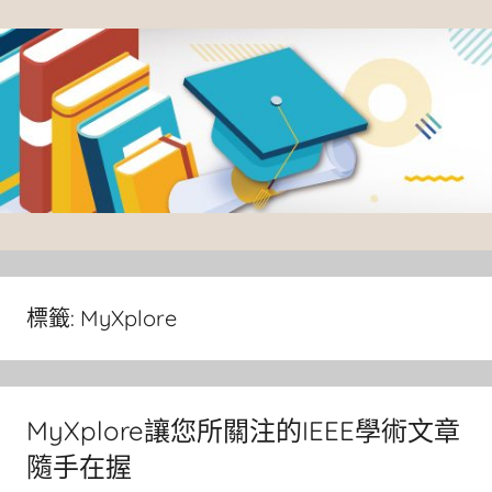
Skip
to
content
臺
灣
大
標籤:
MyXplore
學
圖
書
MyXplore讓您所關注的IEEE學術文章
館
隨手在握