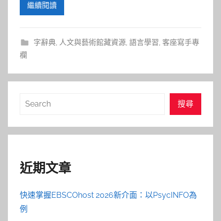
繼續閱讀
字辭典
,
人文與藝術館藏資源
,
語言學習
,
客座寫手專
欄
搜
搜尋
尋
近期文章
快速掌握EBSCOhost 2026新介面：以PsycINFO為
例