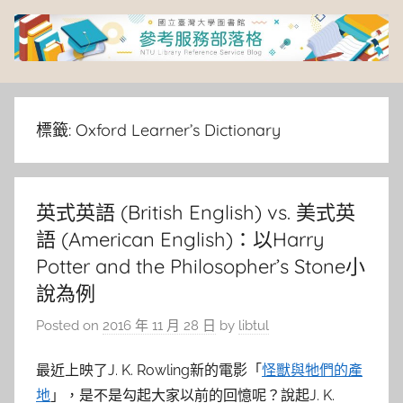
Skip
to
content
臺
灣
標籤:
Oxford Learner’s Dictionary
大
英式英語 (British English) vs. 美式英
學
語 (American English)：以Harry
圖
Potter and the Philosopher’s Stone小
說為例
書
Posted on
2016 年 11 月 28 日
by
libtul
館
最近上映了J. K. Rowling新的電影「
怪獸與牠們的產
地
」，是不是勾起大家以前的回憶呢？說起J. K.