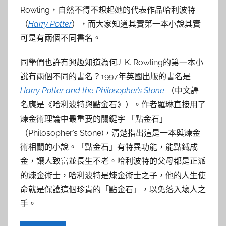
參
Rowling，自然不得不想起她的代表作品哈利波特
考
（
Harry Potter
），而大家知道其實第一本小說其實
可是有兩個不同書名。
服
同學們也許有興趣知道為何J. K. Rowling的第一本小
務
說有兩個不同的書名？1997年英國出版的書名是
Harry Potter and the Philosopher’s Stone
（中文譯
部
名應是《哈利波特與點金石》）。作者羅琳直接用了
煉金術理論中最重要的關鍵字 「點金石」
落
（Philosopher’s Stone)，清楚指出這是一本與煉金
格
術相關的小說。「點金石」有特異功能，能點鐵成
金，讓人致富並長生不老。哈利波特的父母都是正派
的煉金術士，哈利波特是煉金術士之子，他的人生使
命就是保護這個珍貴的「點金石」，以免落入壞人之
手。