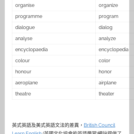
organise
organize
programme
program
dialogue
dialog
analyse
analyze
encyclopaedia
encyclopedia
colour
color
honour
honor
aeroplane
airplane
theatre
theater
英式英語及美式英語文法的差異，
British Council
Learn English
(英國文化協會的英語學習)網站提供了