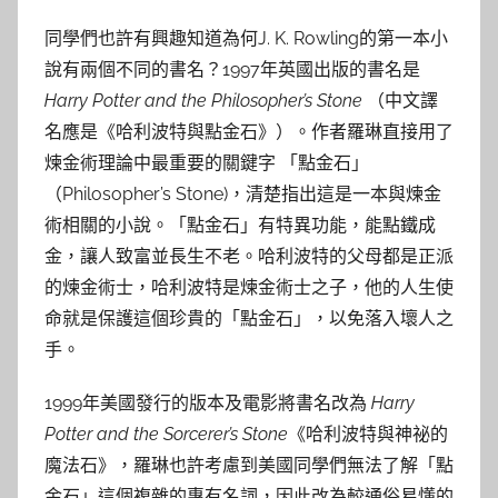
參
同學們也許有興趣知道為何J. K. Rowling的第一本小
考
說有兩個不同的書名？1997年英國出版的書名是
服
Harry Potter and the Philosopher’s Stone
（中文譯
名應是《哈利波特與點金石》）。作者羅琳直接用了
務
煉金術理論中最重要的關鍵字 「點金石」
（Philosopher’s Stone)，清楚指出這是一本與煉金
部
術相關的小說。「點金石」有特異功能，能點鐵成
金，讓人致富並長生不老。哈利波特的父母都是正派
落
的煉金術士，哈利波特是煉金術士之子，他的人生使
命就是保護這個珍貴的「點金石」，以免落入壞人之
格
手。
1999年美國發行的版本及電影將書名改為
Harry
Potter and the Sorcerer’s Stone
《哈利波特與神祕的
魔法石》，羅琳也許考慮到美國同學們無法了解「點
金石」這個複雜的專有名詞，因此改為較通俗易懂的