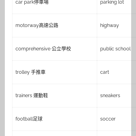
car park停車場
parking lot
motorway高速公路
highway
comprehensive 公立學校
public school
trolley 手推車
cart
trainers 運動鞋
sneakers
football足球
soccer