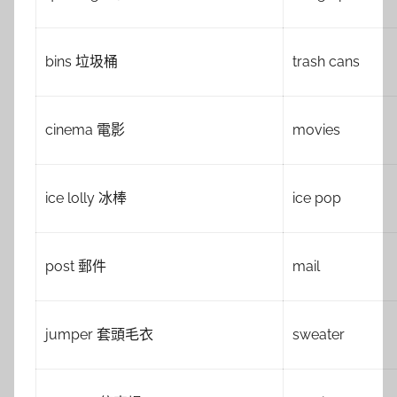
bins 垃圾桶
trash cans
cinema 電影
movies
ice lolly 冰棒
ice pop
post 郵件
mail
jumper 套頭毛衣
sweater