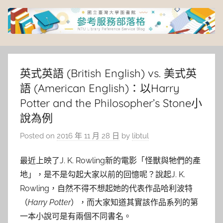
Skip
to
content
臺
灣
英式英語 (British English) vs. 美式英
語 (American English)：以Harry
大
Potter and the Philosopher’s Stone小
說為例
學
Posted on
2016 年 11 月 28 日
by
libtul
圖
最近上映了J. K. Rowling新的電影「怪獸與牠們的產
書
地」，是不是勾起大家以前的回憶呢？說起J. K.
Rowling，自然不得不想起她的代表作品哈利波特
館
（
Harry Potter
），而大家知道其實該作品系列的第
一本小說可是有兩個不同書名。