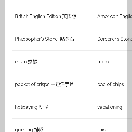
British English Edition 英國版
American Engli
Philosopher’s Stone 點金石
Sorcerer’s Ston
mum 媽媽
mom
packet of crisps 一包洋芋片
bag of chips
holidaying 度假
vacationing
queuing 排隊
lining up