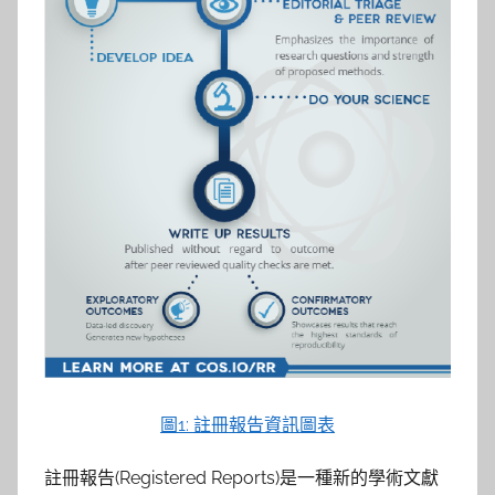
參
考
服
務
部
落
格
圖1: 註冊報告資訊圖表
註冊報告(Registered Reports)是一種新的學術文獻