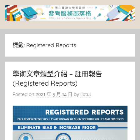
Skip
to
content
臺
灣
標籤:
Registered Reports
大
學術文章類型介紹 – 註冊報告
學
(Registered Reports)
圖
Posted on
2021 年 5 月 14 日
by
libtul
書
館