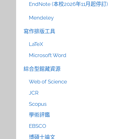
EndNote (本校2026年11月起停訂)
Mendeley
寫作排版工具
LaTeX
Microsoft Word
綜合型館藏資源
Web of Science
JCR
Scopus
學術評鑑
EBSCO
博碩士論文