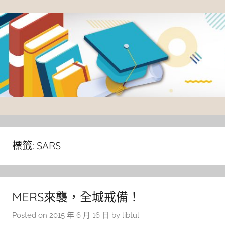
Skip
to
content
臺
灣
大
標籤:
SARS
學
圖
書
MERS來襲，全城戒備！
館
Posted on
2015 年 6 月 16 日
by
libtul