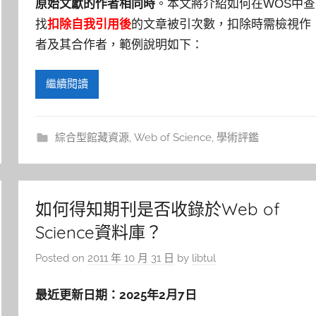
原始文獻的作者相同時
。本文將介紹如何在WOS中查
找
扣除自我引用後
的文章被引次數，扣除時需檢視作
者及其合作者，範例說明如下：
繼續閱讀
綜合型館藏資源
,
Web of Science
,
學術評鑑
如何得知期刊是否收錄於Web of
Science資料庫？
Posted on
2011 年 10 月 31 日
by
libtul
最近更新日期：
2025
年
2
月
7
日