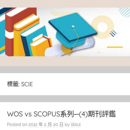
Skip
to
content
臺
灣
大
標籤:
SCIE
學
圖
書
WOS vs SCOPUS系列─(4)期刊評鑑
館
Posted on
2012 年 2 月 20 日
by
libtul