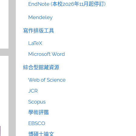
EndNote (本校2026年11月起停訂)
Mendeley
寫作排版工具
LaTeX
Microsoft Word
綜合型館藏資源
Web of Science
JCR
Scopus
學術評鑑
EBSCO
博碩士論文