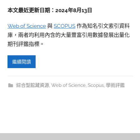
參
考
本文最近更新日期：2024年8月13日
服
Web of Science
與
SCOPUS
作為知名引文索引資料
務
庫，兩者均利用內含的大量豐富引用數據發展出量化
部
期刊評鑑指標。
落
格
繼續閱讀
綜合型館藏資源
,
Web of Science
,
Scopus
,
學術評鑑