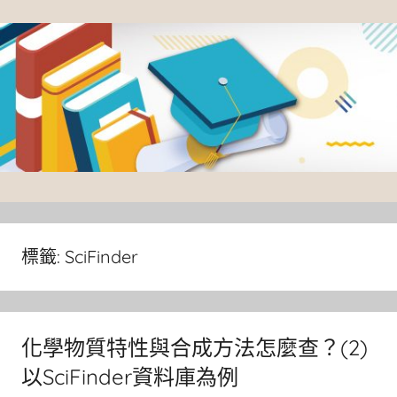
Skip
to
content
臺
灣
大
標籤:
SciFinder
學
圖
書
化學物質特性與合成方法怎麼查？(2)
館
以SciFinder資料庫為例