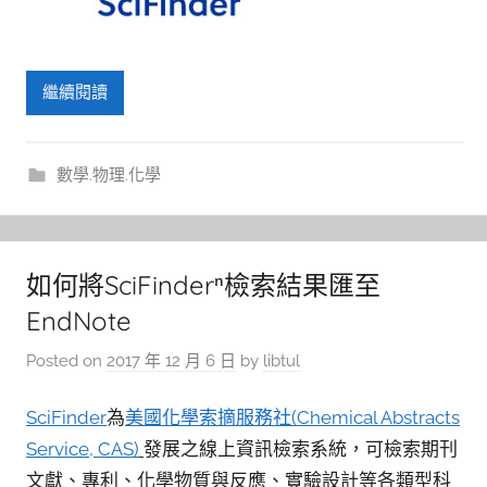
繼續閱讀
數學.物理.化學
如何將SciFinderⁿ檢索結果匯至
EndNote
Posted on
2017 年 12 月 6 日
by
libtul
SciFinder
為
美國化學索摘服務社(Chemical Abstracts
Service, CAS)
發展之線上資訊檢索系統，可檢索期刊
文獻、專利、化學物質與反應、實驗設計等各類型科