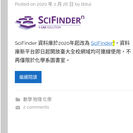
Posted on
2020 年 2 月 26 日
by
libtul
SciFinder 資料庫於2020年起改為
SciFinder
ⁿ
，資料
庫新平台即日起開放臺大全校網域均可連線使用，不
再僅限於化學系圖書室。
繼續閱讀
數學.物理.化學
2 comments