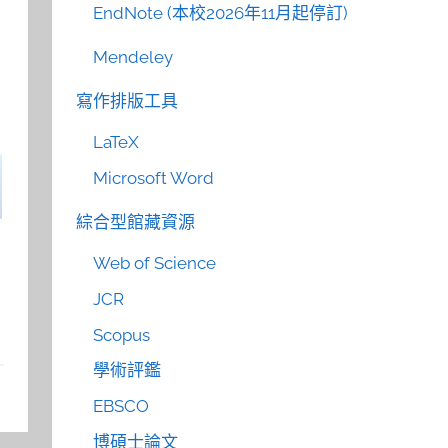
EndNote (本校2026年11月起停訂)
Mendeley
寫作排版工具
LaTeX
Microsoft Word
綜合型館藏資源
Web of Science
JCR
Scopus
學術評鑑
EBSCO
博碩士論文