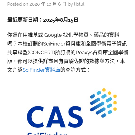
參
Posted on
2020 年 10 月 6 日
by
libtul
考
服
最近更新日期：2025年8月15日
務
你還在用維基或 Google 找化學物質、藥品的資料
部
嗎？本校訂購的SciFinder資料庫和全國學術電子資訊
落
共享聯盟(CONCERT)所訂購的Reaxys資料庫全國學術
格
版，都可以提供詳盡且有實驗佐證的數據與方法，本
文介紹
SciFinder資料庫
的查詢方式：