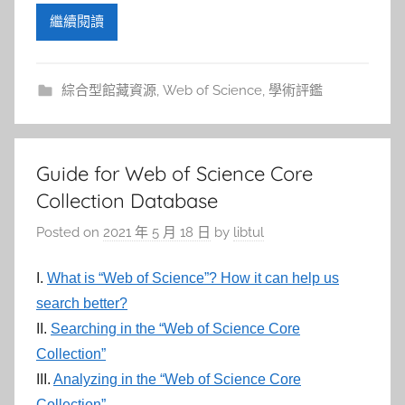
繼續閱讀
綜合型館藏資源
,
Web of Science
,
學術評鑑
Guide for Web of Science Core
Collection Database
Posted on
2021 年 5 月 18 日
by
libtul
I.
What is “Web of Science”? How it can help us
search better?
II.
Searching in the “Web of Science Core
Collection”
III.
Analyzing in the “Web of Science Core
Collection”