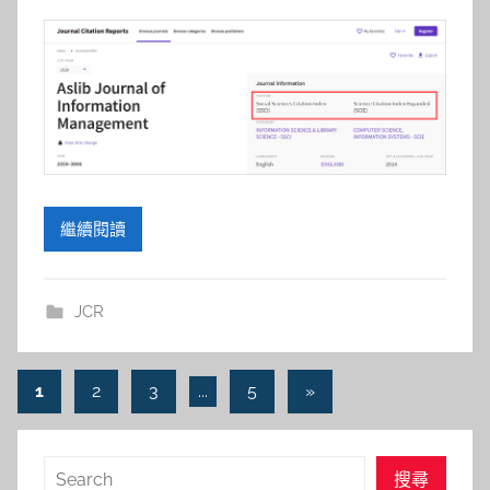
繼續閱讀
JCR
文
Next
1
2
3
...
5
»
Posts
章
導
搜
搜尋