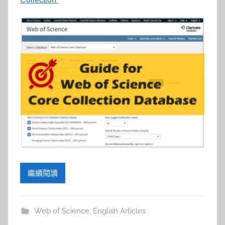
繼續閱讀
Web of Science
,
English Articles