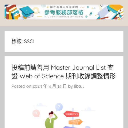
Skip
to
content
臺
灣
標籤:
SSCI
大
投稿前請善用 Master Journal List 查
學
證 Web of Science 期刊收錄調整情形
圖
Posted on
2023 年 4 月 14 日
by
libtul
書
館