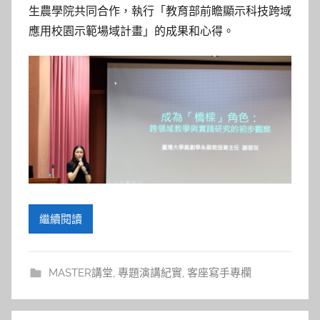
參
生農學院共同合作，執行「教育部前瞻顯示科技跨域
考
應用校園示範場域計畫」的成果和心得。
服
務
部
落
格
繼續閱讀
MASTER講堂
,
專題演講紀實
,
客座寫手專欄