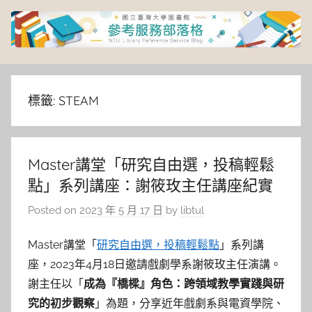
Skip
to
content
臺
灣
標籤:
STEAM
大
Master講堂「研究自由選，投稿輕鬆
學
點」系列講座：謝筱玫主任講座紀實
圖
Posted on
2023 年 5 月 17 日
by
libtul
書
Master講堂「
研究自由選，投稿輕鬆點
」系列講
座，2023年4月18日邀請戲劇學系謝筱玫主任演講。
館
謝主任以「
成為『橋樑』角色：跨領域教學實踐與研
究的初步觀察
」為題，分享近年戲劇系與電資學院、