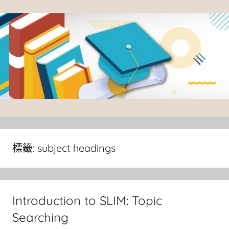
Skip
to
content
臺
灣
大
標籤:
subject headings
學
圖
書
Introduction to SLIM: Topic
館
Searching