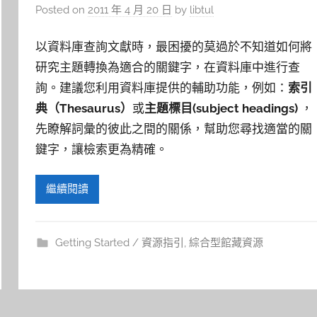
Posted on
2011 年 4 月 20 日
by
libtul
以資料庫查詢文獻時，最困擾的莫過於不知道如何將
研究主題轉換為適合的關鍵字，在資料庫中進行查
詢。建議您利用資料庫提供的輔助功能，例如：
索引
典（Thesaurus）
或
主題標目(subject headings)
，
先瞭解詞彙的彼此之間的關係，幫助您尋找適當的關
鍵字，讓檢索更為精確。
繼續閱讀
Getting Started / 資源指引
,
綜合型館藏資源