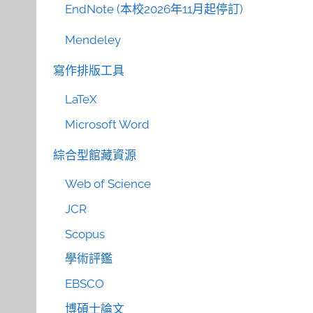
EndNote (本校2026年11月起停訂)
Mendeley
寫作排版工具
LaTeX
Microsoft Word
綜合型館藏資源
Web of Science
JCR
Scopus
學術評鑑
EBSCO
博碩士論文