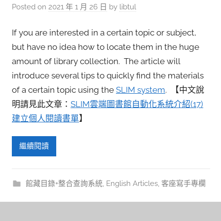
參
Posted on
2021 年 1 月 26 日
by
libtul
考
服
If you are interested in a certain topic or subject,
but have no idea how to locate them in the huge
務
amount of library collection. The article will
部
introduce several tips to quickly find the materials
落
of a certain topic using the
SLIM system
. 【中文說
格
明請見此文章：
SLIM雲端圖書館自動化系統介紹(17)
建立個人閱讀書單
】
繼續閱讀
館藏目錄+整合查詢系統
,
English Articles
,
客座寫手專欄