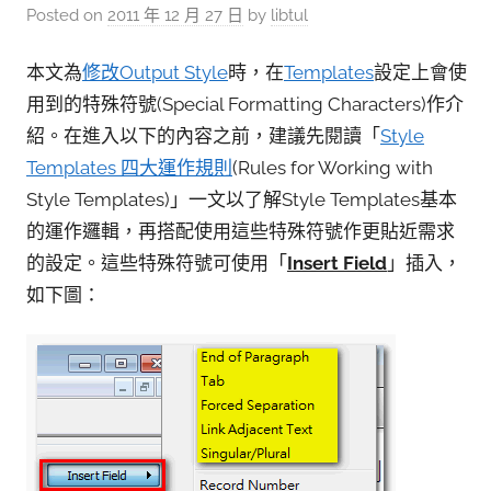
參
Posted on
2011 年 12 月 27 日
by
libtul
考
服
本文為
修改Output Style
時，在
Templates
設定上會使
用到的特殊符號(Special Formatting Characters)作介
務
紹。在進入以下的內容之前，建議先閱讀「
Style
部
Templates 四大運作規則
(Rules for Working with
落
Style Templates)」一文以了解Style Templates基本
格
的運作邏輯，再搭配使用這些特殊符號作更貼近需求
的設定。這些特殊符號可使用「
Insert Field
」插入，
如下圖：