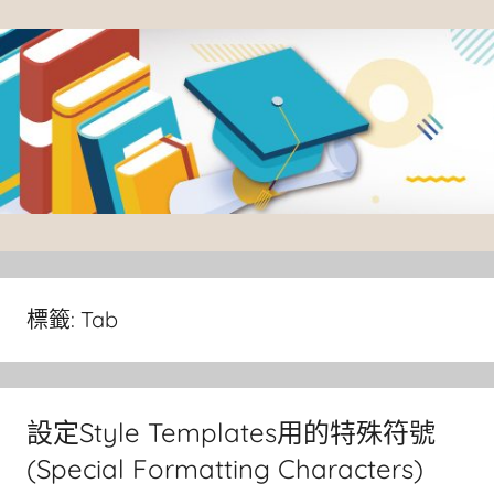
Skip
to
content
臺
灣
大
標籤:
Tab
學
圖
書
設定Style Templates用的特殊符號
館
(Special Formatting Characters)