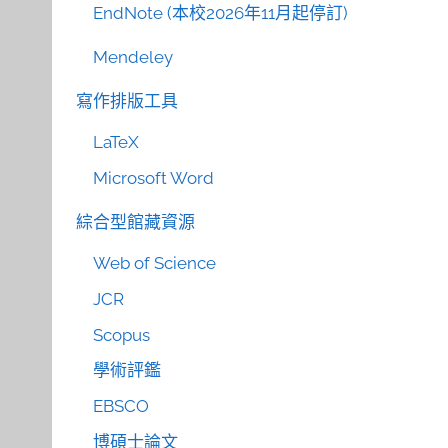
EndNote (本校2026年11月起停訂)
Mendeley
寫作排版工具
LaTeX
Microsoft Word
綜合型館藏資源
Web of Science
JCR
Scopus
學術評鑑
EBSCO
博碩士論文