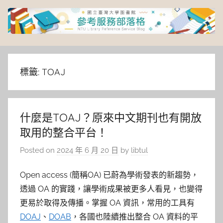
Skip
to
content
臺
灣
標籤:
TOAJ
大
什麼是TOAJ？原來中文期刊也有開放
學
取用的整合平台！
圖
Posted on
2024 年 6 月 20 日
by
libtul
書
Open access (簡稱OA) 已蔚為學術發表的新趨勢，
透過 OA 的實踐，讓學術成果被更多人看見，也變得
館
更易於取得及傳播。掌握 OA 資訊，常用的工具有
DOAJ
、
DOAB
，各國也陸續推出整合 OA 資料的平