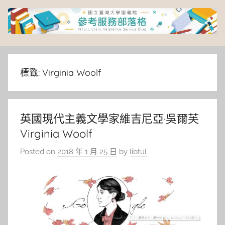
Skip
to
content
臺
灣
標籤:
Virginia Woolf
大
英國現代主義文學家維吉尼亞·吳爾芙
學
Virginia Woolf
圖
Posted on
2018 年 1 月 25 日
by
libtul
書
館