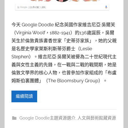
參
考
今天 Google Doodle 紀念英國作家維吉尼亞·吳爾芙
服
（Virginia Woolf，1882-1941）的136歲誕辰，吳爾
務
芙生於倫敦貴族書香世家「史蒂芬家族」，她的父親
是名歷史學家萊斯利斯蒂芬爵士（Leslie
部
Stephen）。維吉尼亞·吳爾芙被譽為二十世紀現代主
義與女性主義的先鋒，在一戰與二戰的戰間期，她是
落
倫敦文學界的核心人物，也曾參加作家組成的「布盧
姆斯伯裏團體」（The Bloomsbury Group）。
格
繼續閱讀
Google Doodle主題資源選介
,
人文與藝術館藏資源