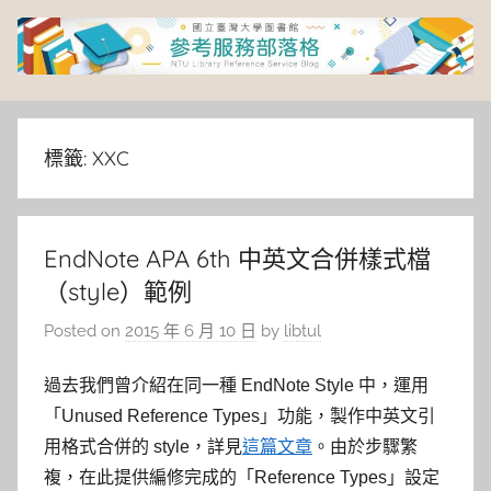
Skip
to
content
臺
灣
標籤:
XXC
大
EndNote APA 6th 中英文合併樣式檔
學
（style）範例
圖
Posted on
2015 年 6 月 10 日
by
libtul
書
過去我們曾介紹在同一種 EndNote Style 中，運用
「Unused Reference Types」功能，製作中英文引
館
用格式合併的 style，詳見
這篇文章
。由於步驟繁
複，在此提供編修完成的「Reference Types」設定