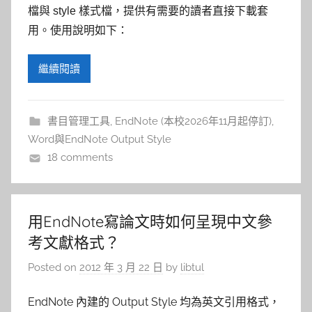
參
檔與 style 樣式檔，提供有需要的讀者直接下載套
考
用。使用說明如下：
服
繼續閱讀
務
書目管理工具
,
EndNote (本校2026年11月起停訂)
,
部
Word與EndNote Output Style
18 comments
落
格
用EndNote寫論文時如何呈現中文參
考文獻格式？
Posted on
2012 年 3 月 22 日
by
libtul
EndNote 內建的 Output Style 均為英文引用格式，