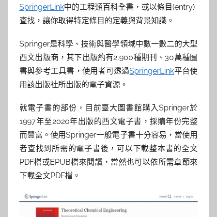
參
SpringerLink
中的工程類百科全書，或以條目(entry)
考
查找，讓你取得特定條目的定義與背景知識。
服
Springer是科學、技術與醫學領域中數一數二的大型
西文出版商，其下出版約有2,900種期刊、30萬種圖
務
書與參考工具書，使用者可透過
SpringerLink
平台使
用該出版社所出版的電子資源。
部
就電子書的部份，目前臺大圖書館購入Springer於
落
1997年至2020年出版的西文電子書，採購年份完整
而豐富。使用Springer一般電子書十分容易，當使用
格
者查找到所需的電子書後，可以下載整本書的全文
PDF檔或EPUB檔來閱讀，當然也可以依所需章節來
下載全文PDF檔。