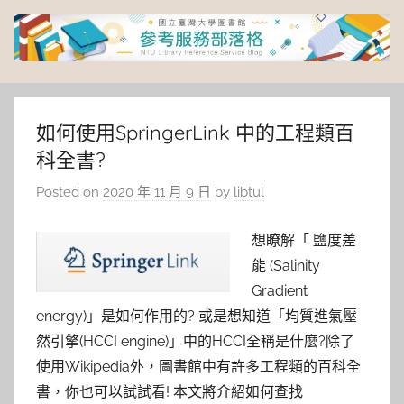
Skip
to
content
臺
灣
如何使用SpringerLink 中的工程類百
科全書?
大
Posted on
2020 年 11 月 9 日
by
libtul
學
想瞭解「 鹽度差
圖
能 (Salinity
Gradient
書
energy)」是如何作用的? 或是想知道「均質進氣壓
然引擎(HCCI engine)」中的HCCI全稱是什麼?除了
館
使用Wikipedia外，圖書館中有許多工程類的百科全
書，你也可以試試看! 本文將介紹如何查找