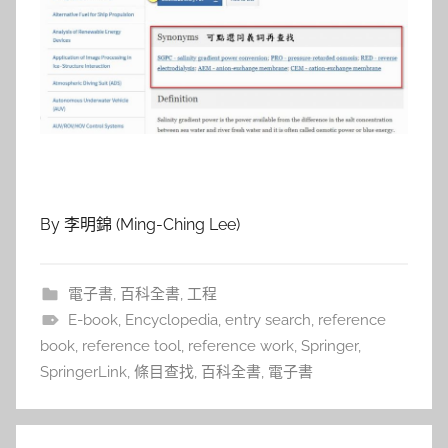
By 李明錦 (Ming-Ching Lee)
電子書
,
百科全書
,
工程
E-book
,
Encyclopedia
,
entry search
,
reference
book
,
reference tool
,
reference work
,
Springer
,
SpringerLink
,
條目查找
,
百科全書
,
電子書
文