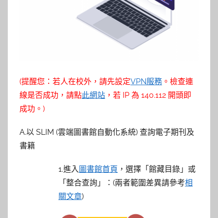
參
考
服
務
(提醒您：若人在校外，請先設定
VPN服務
。檢查連
部
線是否成功，請點
此網站
，若 IP 為 140.112 開頭即
成功。)
落
A.以 SLIM (雲端圖書館自動化系統) 查詢電子期刊及
格
書籍
1.進入
圖書館首頁
，選擇「館藏目錄」或
「整合查詢」：(兩者範圍差異請參考
相
關文章
)