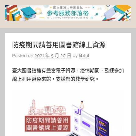
Skip
to
content
臺
灣
防疫期間請善用圖書館線上資源
Posted on
2021 年 5 月 20 日
by
libtul
大
臺大圖書館擁有豐富電子資源，疫情期間，歡迎多加
學
線上利用避免來館，支援您的教學研究。
圖
書
館