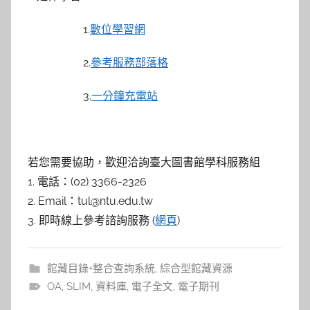
1.
數位學習網
2.
參考服務部落格
3.
一分鐘充電站
若您需要協助，歡迎洽詢臺大圖書館學科服務組
1. 電話：(02) 3366-2326
2. Email：tul@ntu.edu.tw
3. 即時線上參考諮詢服務 (
網頁
)
館藏目錄+整合查詢系統
,
綜合型館藏資源
OA
,
SLIM
,
資料庫
,
電子全文
,
電子期刊