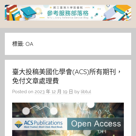
Skip
to
content
臺
灣
標籤:
OA
大
臺大投稿美國化學會(ACS)所有期刊，
學
免付文章處理費
圖
Posted on
2023 年 12 月 19 日
by
libtul
書
館