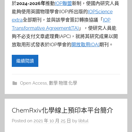
於
2024-2026
年
推動
IOP聯盟
新制，使國內研究人員
能夠使用英國物理學會(IOP)所出版的
IOPScience
extra
全部期刊，並與該學會簽訂轉換協議「
IOP
Transformative Agreement(TA)
」，使研究人員能
夠不必支付文章處理費(APC)，就將其研究成果以開
放取用形式發表於IOP學會的
開放取用(OA)
期刊。
繼續閱讀
Open Access
,
數學.物理.化學
ChemRxiv化學線上預印本平台簡介
Posted on
2021 年 10 月 25 日
by
libtul