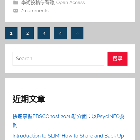
學術投稿停看聽
,
Open Access
2 comments
文
Next
1
2
3
4
»
Posts
章
導
搜
搜尋
覽
尋
近期文章
快速掌握EBSCOhost 2026新介面：以PsycINFO為
例
Introduction to SLIM: How to Share and Back Up