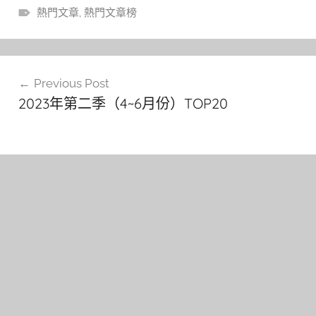
熱門文章
,
熱門文章榜
文
Previous Post
章
2023年第二季（4~6月份）TOP20
導
覽