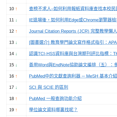
10
↑
查榜不求人–如何利用報紙資料庫查找本校民國
11
↓
IE退場後，如何利用Edge或Chrome瀏覽器
12
↑
Journal Citation Reports (JCR) 完整教學懶
13
↓
[圖書選介] 教育學門論文寫作格式指引：AP
14
↓
認識TCI-HSS資料庫與台灣期刊評比指標：THCI
15
↓
善用Word與EndNote協助論文編排（五）
16
↑
PubMed中的文獻查詢利器 ─ MeSH 基本介
17
↓
SCI 與 SCIE 的區別
18
↑
PubMed 一般查詢功能介紹
19
↑
學位論文資料哪裏找呢？