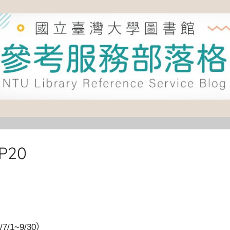
P20
/1~9/30）