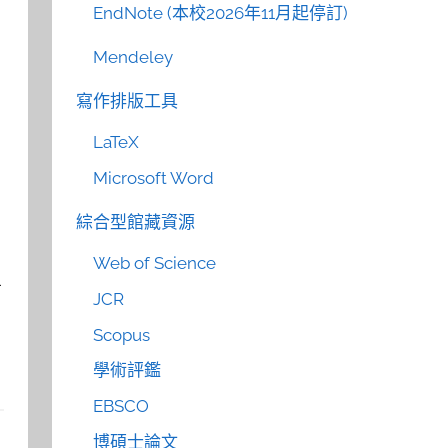
EndNote (本校2026年11月起停訂)
Mendeley
寫作排版工具
LaTeX
Microsoft Word
綜合型館藏資源
Web of Science
有
JCR
Scopus
學術評鑑
EBSCO
博碩士論文