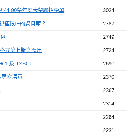
44-90學年度大學聯招榜單
3024
檢視僅限IE的資料庫？
2787
人包
2749
A格式第七版之應用
2724
 及 TSSCI
2690
：多層次清單
2370
紹
2367
2314
2264
2231