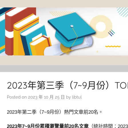
Skip
to
content
臺
灣
大
2023年第三季（7~9月份）TO
學
Posted on
2023 年 10 月 25 日
by
libtul
圖
書
2023年第二季（7~9月份）熱門文章前20名。
館
2023年7~9月份累積瀏覽量前20名文章
（統計時間：2023/7