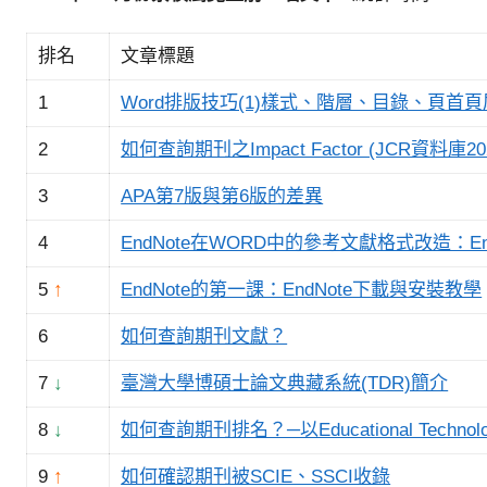
參
考
排名
文章標題
服
務
1
Word排版技巧(1)樣式、階層、目錄、頁首
部
2
如何查詢期刊之Impact Factor (JCR資料庫2
落
3
APA第7版與第6版的差異
格
4
EndNote在WORD中的參考文獻格式改造：EndNo
5
↑
EndNote的第一課：EndNote下載與安裝教學
6
如何查詢期刊文獻？
7
↓
臺灣大學博碩士論文典藏系統(TDR)簡介
8
↓
如何查詢期刊排名？─以Educational Technol
9
↑
如何確認期刊被SCIE、SSCI收錄