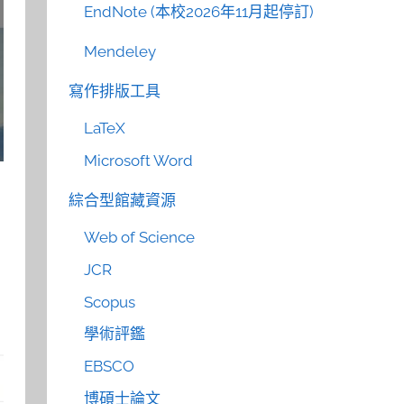
EndNote (本校2026年11月起停訂)
Mendeley
寫作排版工具
LaTeX
Microsoft Word
綜合型館藏資源
Web of Science
JCR
Scopus
學術評鑑
EBSCO
博碩士論文