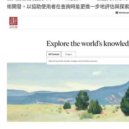
參
術開發，以協助使用者在查詢時能更進一步地評估與探
考
服
務
部
落
格