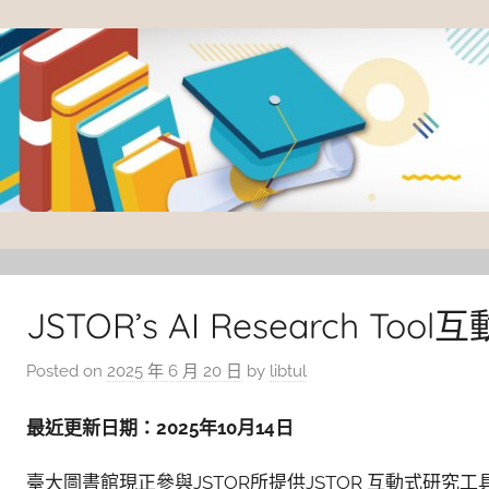
Skip
to
content
臺
灣
大
JSTOR’s AI Research T
學
Posted on
2025 年 6 月 20 日
by
libtul
圖
書
最近更新日期：2025年10月14日
館
臺大圖書館現正參與JSTOR所提供JSTOR 互動式研究