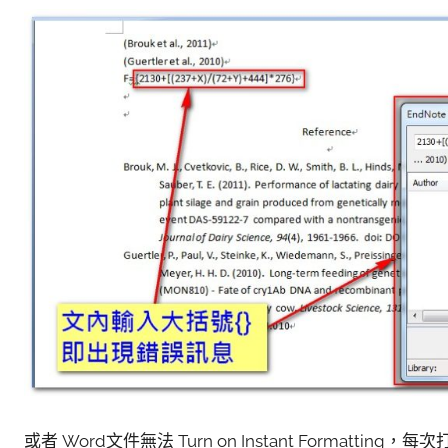
參
考
服
務
部
落
格
或者 Word文件無法 Turn on Instant Formatting，