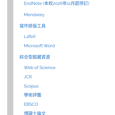
EndNote (本校2026年11月起停訂)
Mendeley
寫作排版工具
LaTeX
Microsoft Word
綜合型館藏資源
Web of Science
JCR
Scopus
學術評鑑
EBSCO
博碩士論文