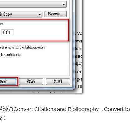
Citations and Bibliography→Convert to
改：