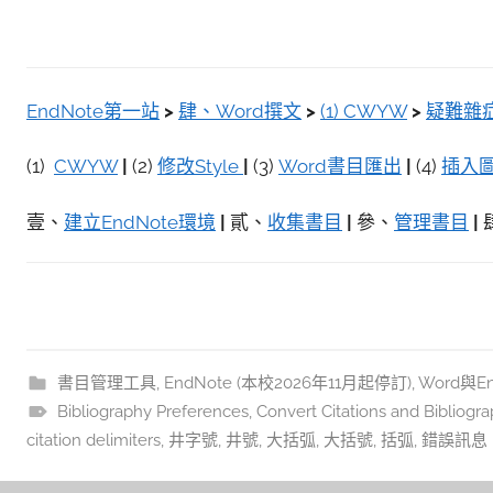
EndNote第一站
>
肆、Word撰文
>
(1) CWYW
>
疑難雜症
(1)
CWYW
|
(2)
修改Style
|
(3)
Word書目匯出
|
(4)
插入
壹、
建立EndNote環境
|
貳、
收集書目
|
參、
管理書目
|
書目管理工具
,
EndNote (本校2026年11月起停訂)
,
Word與End
Bibliography Preferences
,
Convert Citations and Bibliogr
citation delimiters
,
井字號
,
井號
,
大括弧
,
大括號
,
括弧
,
錯誤訊息