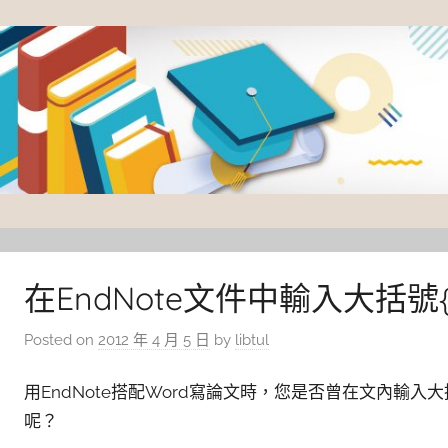
Skip
to
content
臺
灣
大
在EndNote文件中輸入大括
學
Posted on
2012 年 4 月 5 日
by
libtul
圖
書
用EndNote搭配Word寫論文時，您是否曾在文內輸入大括號{ }
館
呢？