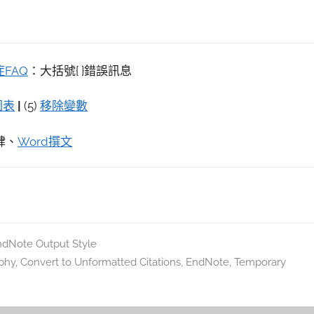
FAQ
：大括號{ }錯誤訊息
圖表
|
(5)
移除變數
肆、
Word撰文
Note Output Style
aphy
,
Convert to Unformatted Citations
,
EndNote
,
Temporary