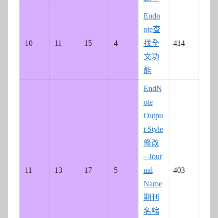
Endn
ote查
10
11
15
4
找全
414
文功
能
EndN
ote
Outpu
t Style
修改
─Jour
11
13
17
5
nal
403
Name
期刊
名縮