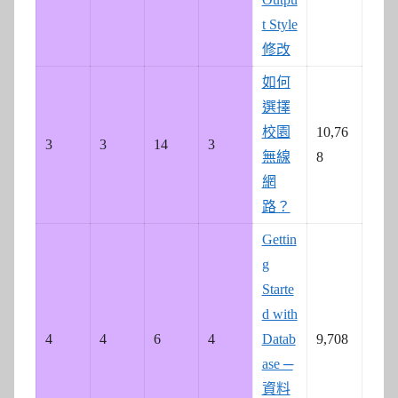
t Style
修改
如何
選擇
校園
10,76
3
3
14
3
無線
8
網
路？
Gettin
g
Starte
d with
4
4
6
4
Datab
9,708
ase ─
資料