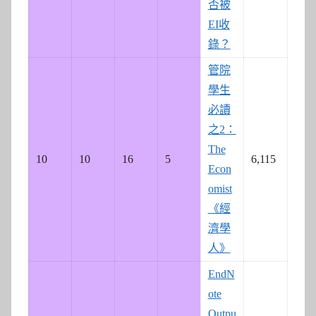
否被
EI收
錄？
管院
學生
必讀
之2：
The
10
10
16
5
6,115
Econ
omist
《經
濟學
人》
EndN
ote
Outpu