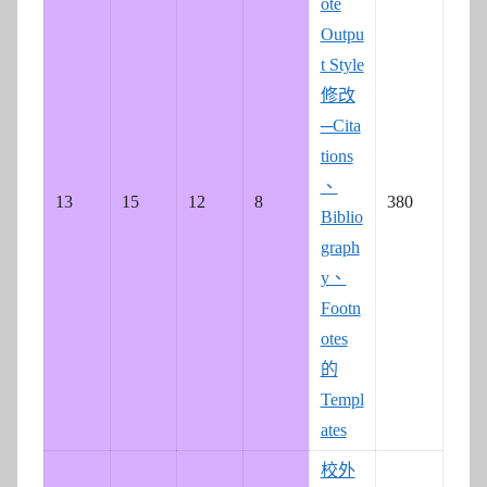
ote
Outpu
t Style
修改
─Cita
tions
、
13
15
12
8
380
Biblio
graph
y、
Footn
otes
的
Templ
ates
校外