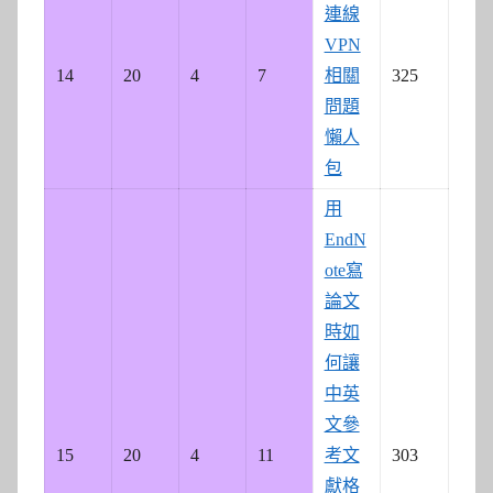
連線
VPN
14
20
4
7
相關
325
問題
懶人
包
用
EndN
ote寫
論文
時如
何讓
中英
文參
15
20
4
11
考文
303
獻格