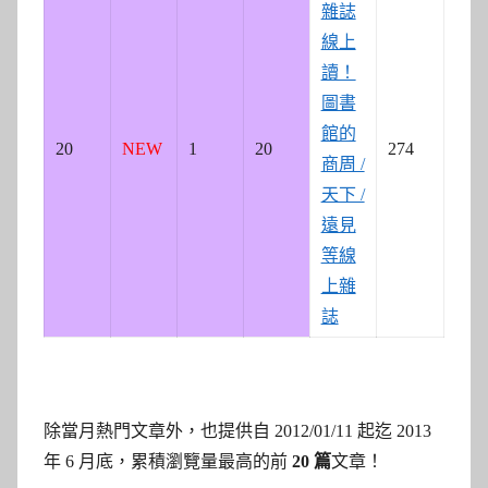
雜誌
線上
讀！
圖書
館的
20
NEW
1
20
274
商周 /
天下 /
遠見
等線
上雜
誌
除當月熱門文章外，也提供自 2012/01/11 起迄 2013
年 6 月底，累積瀏覽量最高的前
20
篇
文章！