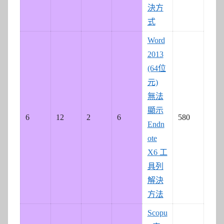
決方
式
Word
2013
(64位
元)
無法
顯示
6
12
2
6
580
Endn
ote
X6 工
具列
解決
方法
Scopu