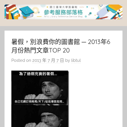
Skip
to
content
臺
灣
暑假，別浪費你的圖書館 ─ 2013年6
月份熱門文章TOP 20
大
Posted on
2013 年 7 月 7 日
by
libtul
學
圖
書
館