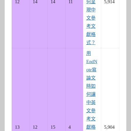
12
14
14
11
何呈
5,914
現中
文參
考文
獻格
式？
用
EndN
ote寫
論文
時如
何讓
中英
文參
考文
13
12
15
4
獻格
5,904