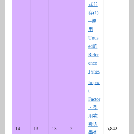
式並
存(1)
─運
用
Unus
ed的
Refer
ence
Types
Impac
t
Factor
、引
用次
數與
14
13
13
7
5,842
學術