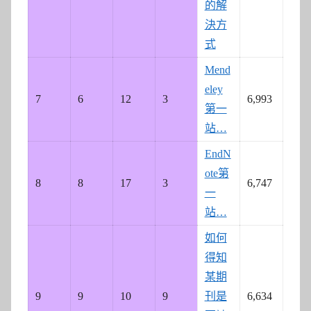
的解
決方
式
Mend
eley
7
6
12
3
6,993
第一
站…
EndN
ote第
8
8
17
3
6,747
一
站…
如何
得知
某期
9
9
10
9
刊是
6,634