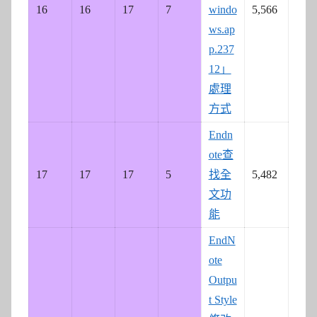
16
16
17
7
windo
5,566
ws.ap
p.237
12」
處理
方式
Endn
ote查
17
17
17
5
找全
5,482
文功
能
EndN
ote
Outpu
t Style