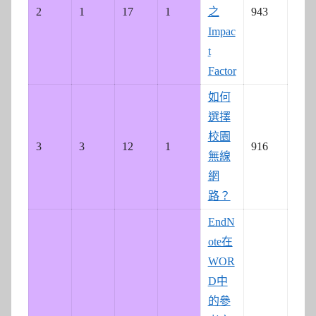
2
1
17
1
之
943
Impac
t
Factor
如何
選擇
校園
3
3
12
1
916
無線
網
路？
EndN
ote在
WOR
D中
的參