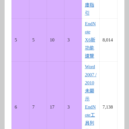
庫指
引
EndN
ote
5
5
10
3
X6新
8,014
功能
速覽
Word
2007 /
2010
未顯
示
6
7
17
3
EndN
7,138
ote工
具列