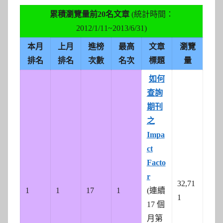
累積瀏覽量前20名文章
(統計時間：
2012/1/11~2013/6/31)
本月
上月
進榜
最高
文章
瀏覽
排名
排名
次數
名次
標題
量
如何
查詢
期刊
之
Impa
ct
Facto
r
32,71
1
1
17
1
(連續
1
17 個
月第