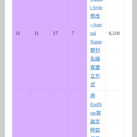
t Style
修改
─Jour
11
11
17
7
nal
6,110
Name
期刊
名縮
寫建
立方
式
用
EndN
ote寫
論文
時如