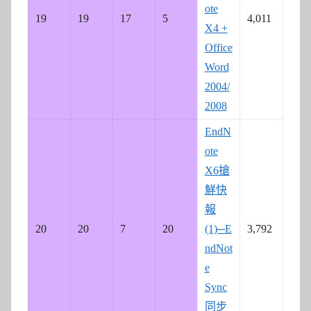
ote
19
19
17
5
4,011
X4 +
Office
Word
2004/
2008
EndN
ote
X6搶
鮮快
報
20
20
7
20
(1)─E
3,792
ndNot
e
Sync
同步