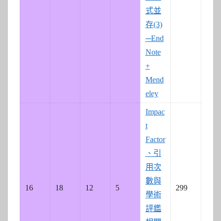
式並
存(3)
─End
Note
+
Mend
eley
Impac
t
Factor
、引
用次
數與
16
18
12
5
299
學術
評鑑