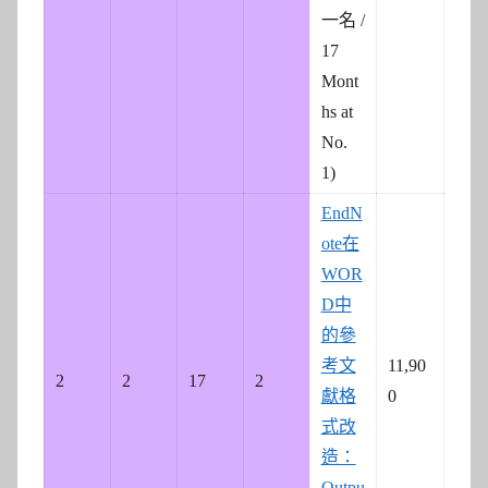
一名 /
17
Mont
hs at
No.
1)
EndN
ote在
WOR
D中
的參
考文
11,90
2
2
17
2
獻格
0
式改
造：
Outpu