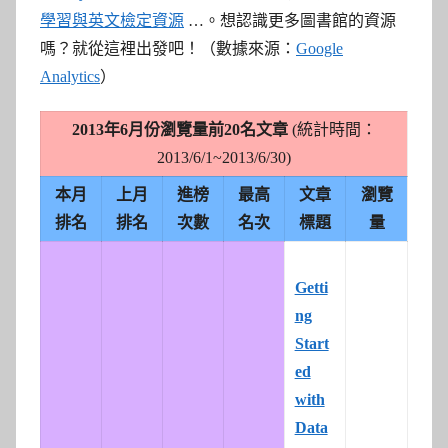
學習與英文檢定資源
…。
想認識更多圖書館的資源
嗎？就從這裡出發吧！（數據來源：
Google
Analytics
）
2013年6月份瀏覽量前20名文章
(統計時間：
2013/6/1~2013/6/30)
本月
上月
進榜
最高
文章
瀏覽
排名
排名
次數
名次
標題
量
Getti
ng
Start
ed
with
Data