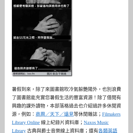
參
考
服
務
部
落
格
暑假到來，除了來圖書館吹冷氣躲艷陽外，也別浪費
了圖書館能充實您暑假生活的豐富資源！除了借閱有
興趣的課外讀物，本部落格過去也介紹過許多休閒資
源，例如：
商周／天下／遠見
等休閒雜誌；
Filmakers
Library Online
線上紀錄片資料庫；
Naxos Music
Library
古典與爵士音樂線上資料庫；還有
各類英語