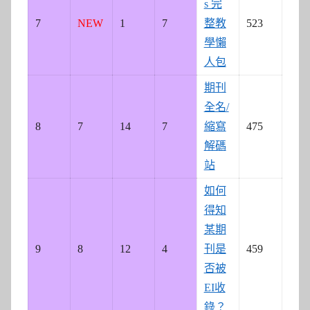
s 完
7
NEW
1
7
整教
523
學懶
人包
期刊
全名/
8
7
14
7
縮寫
475
解碼
站
如何
得知
某期
9
8
12
4
刊是
459
否被
EI收
錄？