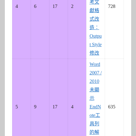
考文
4
6
17
2
728
獻格
式改
造：
Outpu
t Style
修改
Word
2007 /
2010
未顯
示
5
9
17
4
EndN
635
ote工
具列
的解