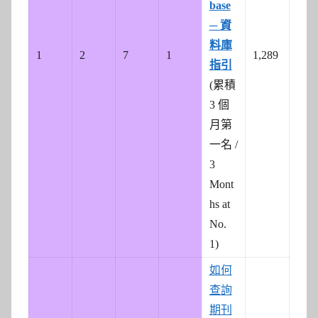
base
─ 資
料庫
1
2
7
1
1,289
指引
(累積
3 個
月第
一名 /
3
Mont
hs at
No.
1)
如何
查詢
期刊