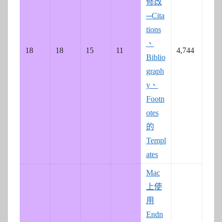
修改
─Cita
tions
、
18
18
15
11
4,744
Biblio
graph
y、
Footn
otes
的
Templ
ates
Mac
上使
用
Endn