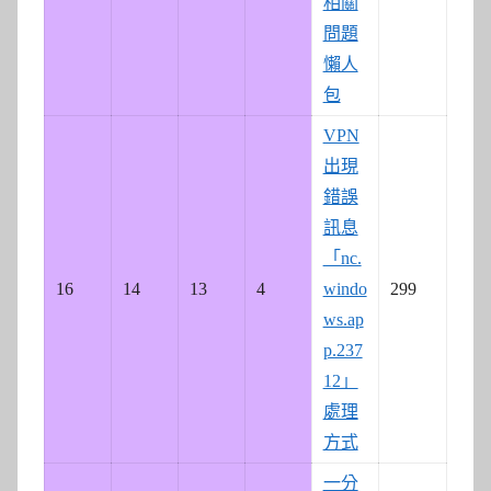
相關
問題
懶人
包
VPN
出現
錯誤
訊息
「nc.
16
14
13
4
windo
299
ws.ap
p.237
12」
處理
方式
一分