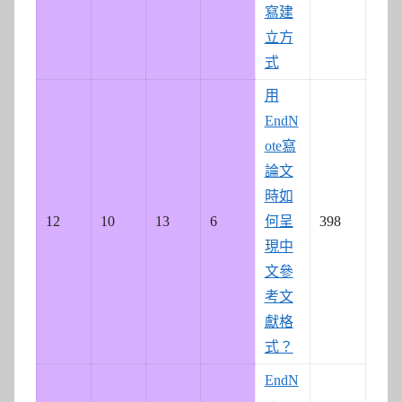
寫建
立方
式
用
EndN
ote寫
論文
時如
12
10
13
6
何呈
398
現中
文參
考文
獻格
式？
EndN