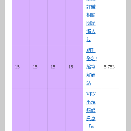
評鑑
相關
問題
懶人
包
期刊
全名/
15
15
15
15
縮寫
5,753
解碼
站
VPN
出現
錯誤
訊息
「nc.