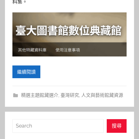
參
料集。
考
服
務
部
繼續閱讀
落
格
精選主題館藏選介
,
臺灣研究
,
人文與藝術館藏資源
搜
搜尋
尋