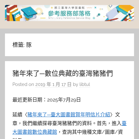
Skip
to
content
臺
灣
標籤:
豚
大
豬年來了─數位典藏的臺灣豬豬們
學
Posted on
2019 年 1 月 17 日
by
libtul
圖
最近更新日期：2025年7月29日
書
延續〈
豬年來了─臺大圖書館賀年明信片介紹
〉文
館
章，我們繼續探尋臺灣豬豬們的資料。首先，進入
臺
大圖書館數位典藏館
，查詢其中幾種文庫/圖庫/資