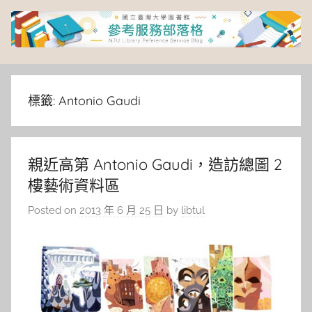
Skip
to
content
臺
灣
標籤:
Antonio Gaudi
大
親近高第 Antonio Gaudi，造訪總圖 2
學
樓藝術資料區
圖
Posted on
2013 年 6 月 25 日
by
libtul
書
館