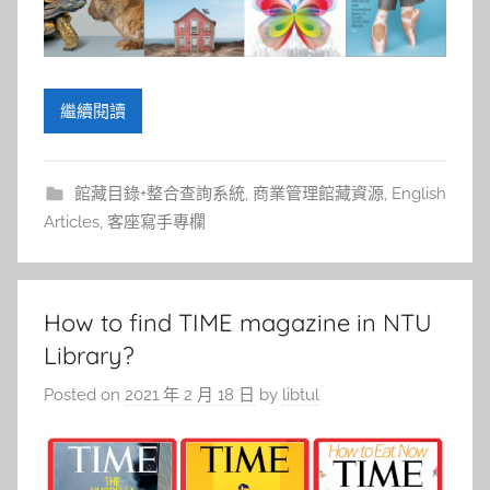
參
考
服
繼續閱讀
務
館藏目錄+整合查詢系統
,
商業管理館藏資源
,
English
部
Articles
,
客座寫手專欄
落
格
How to find TIME magazine in NTU
Library?
Posted on
2021 年 2 月 18 日
by
libtul