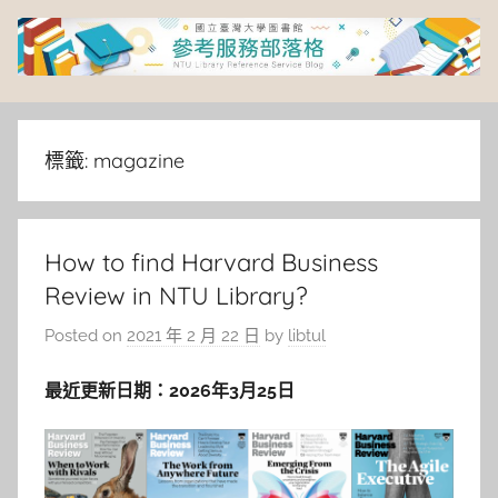
Skip
to
content
臺
灣
標籤:
magazine
大
How to find Harvard Business
學
Review in NTU Library?
圖
Posted on
2021 年 2 月 22 日
by
libtul
書
最近更新日期：2026年3月25日
館