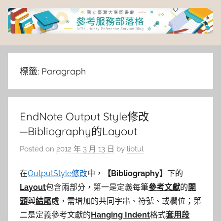
Skip
to
content
臺
灣
標籤:
Paragraph
大
EndNote Output Style修改
學
─Bibliography的Layout
圖
Posted on
2012 年 3 月 13 日
by
libtul
書
在
OutputStyle修改
中，
【
Bibliography
】
下的
Layout
包含兩部分，第一是定義每筆
參考文獻
的
開
館
頭
與
結尾
處，需增加的共同字串、符號、或欄位；第
二是定義參考文獻的
Hanging Indent
格式
套用段