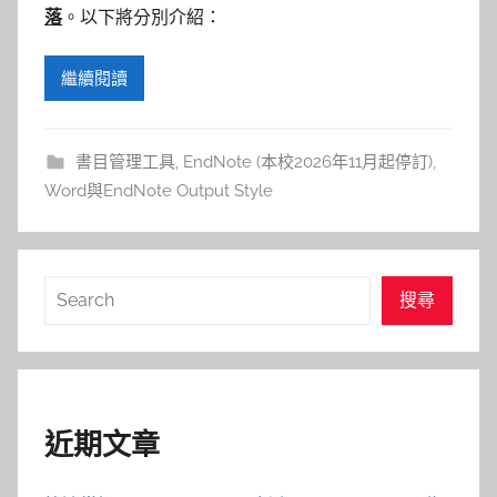
參
落
。以下將分別介紹：
考
繼續閱讀
服
務
書目管理工具
,
EndNote (本校2026年11月起停訂)
,
Word與EndNote Output Style
部
落
搜
搜尋
格
尋
近期文章