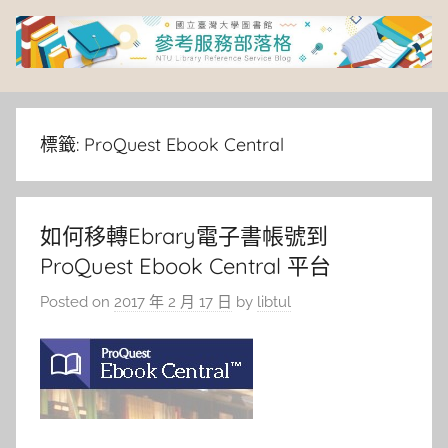
Skip
to
content
臺
灣
標籤:
ProQuest Ebook Central
大
如何移轉Ebrary電子書帳號到
學
ProQuest Ebook Central 平台
圖
Posted on
2017 年 2 月 17 日
by
libtul
書
館