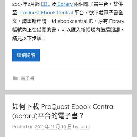
參
2017年2月起
EBL
及
Ebrary
兩個電子書平台，整併
考
至
ProQuest Ebook Central
平台，欲下載電子書全
文，請重新申請一組 ebookcentral ID，原有 Ebrary
服
帳號內正在借閱的書，可以匯入新帳號內繼續閱讀，
請見以下步驟：
務
繼續閱讀
部
落
電子書
格
如何下載 ProQuest Ebook Central
(ebrary)平台的電子書？
Posted on
2011 年 11 月 10 日
by
libtul