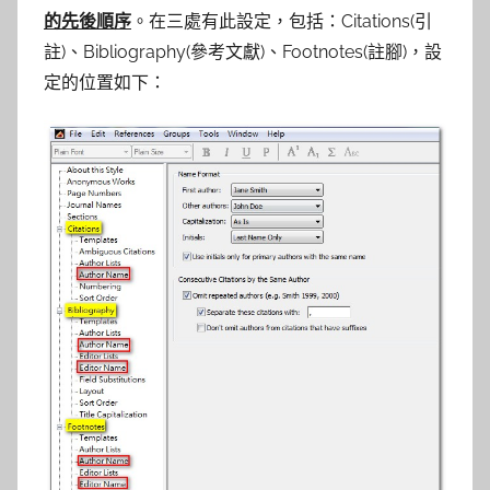
參
的先後順序
。在三處有此設定，包括：Citations(引
考
註)、Bibliography(參考文獻)、Footnotes(註腳)，設
定的位置如下：
服
務
部
落
格