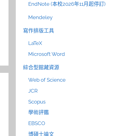
EndNote (本校2026年11月起停訂)
Mendeley
寫作排版工具
LaTeX
Microsoft Word
綜合型館藏資源
Web of Science
JCR
Scopus
學術評鑑
EBSCO
博碩士論文