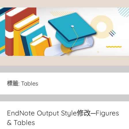
Skip
to
content
臺
灣
大
標籤:
Tables
學
圖
書
EndNote Output Style修改─Figures
館
& Tables