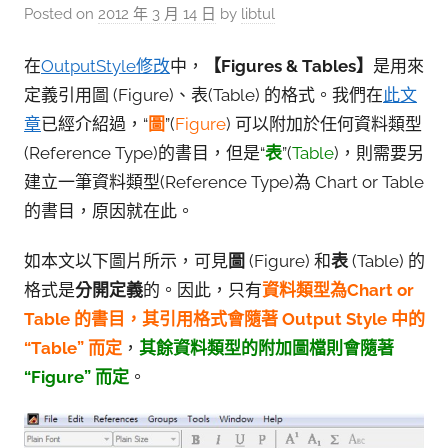
參
Posted on
2012 年 3 月 14 日
by
libtul
考
服
在
OutputStyle修改
中，
【Figures & Tables】
是用來
定義引用圖 (Figure)、表(Table) 的格式。我們在
此文
務
章
已經介紹過，“
圖
”(
Figure
) 可以附加於任何資料類型
部
(Reference Type)的書目，但是“
表
”(
Table
)，則需要另
落
建立一筆資料類型(Reference Type)為 Chart or Table
格
的書目，原因就在此。
如本文以下圖片所示，可見
圖
(Figure) 和
表
(Table) 的
格式是
分開定義
的。因此，只有
資料類型為Chart or
Table 的書目，其引用格式會隨著 Output Style 中的
“Table” 而定
，
其餘資料類型的附加圖檔則會隨著
“Figure” 而定
。