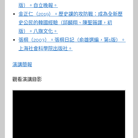
版）。自立晚報。
金正仁（2019）。歷史課的攻防戰：成為全新歷
史公民的韓國經驗（邱麟翔、陳聖薇譯，初
版）。八旗文化。
張棡（2003）。張棡日記（俞雄選編，第1版）。
上海社會科學院出版社。
演講簡報
觀看演講錄影