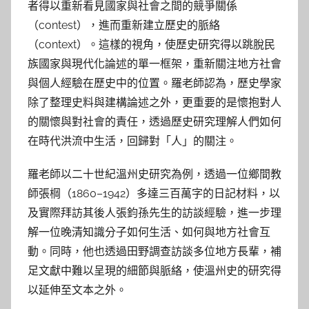
者得以重新看見國家與社會之間的競爭關係
（contest），進而重新建立歷史的脈絡
（context）。這樣的視角，使歷史研究得以跳脫民
族國家與現代化論述的單一框架，重新關注地方社會
與個人經驗在歷史中的位置。羅老師認為，歷史學家
除了整理史料與建構論述之外，更重要的是懷抱對人
的關懷與對社會的責任，透過歷史研究理解人們如何
在時代洪流中生活，回歸對「人」的關注。
羅老師以二十世紀溫州史研究為例，透過一位鄉間教
師張棡（1860–1942）多達三百萬字的日記材料，以
及實際拜訪其後人張鈞孫先生的訪談經驗，進一步理
解一位晚清知識分子如何生活、如何與地方社會互
動。同時，他也透過田野調查訪談多位地方長輩，補
足文獻中難以呈現的細節與脈絡，使溫州史的研究得
以延伸至文本之外。