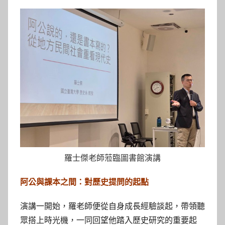
參
考
服
務
部
落
格
羅士傑老師蒞臨圖書館演講
阿公與課本之間：對歷史提問的起點
演講一開始，羅老師便從自身成長經驗談起，帶領聽
眾搭上時光機，一同回望他踏入歷史研究的重要起