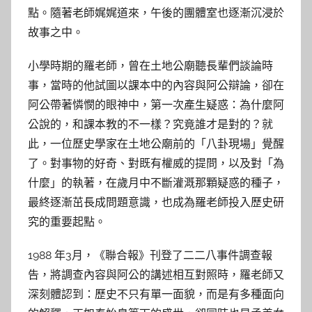
點。隨著老師娓娓道來，午後的團體室也逐漸沉浸於
故事之中。
小學時期的羅老師，曾在土地公廟聽長輩們談論時
事，當時的他試圖以課本中的內容與阿公辯論，卻在
阿公帶著憐憫的眼神中，第一次產生疑惑：為什麼阿
公說的，和課本教的不一樣？究竟誰才是對的？就
此，一位歷史學家在土地公廟前的「八卦現場」覺醒
了。對事物的好奇、對既有權威的提問，以及對「為
什麼」的執著，在歲月中不斷灌溉那顆疑惑的種子，
最終逐漸茁長成問題意識，也成為羅老師投入歷史研
究的重要起點。
1988 年3月，《聯合報》刊登了二二八事件調查報
告，將調查內容與阿公的講述相互對照時，羅老師又
深刻體認到：歷史不只有單一面貌，而是有多種面向