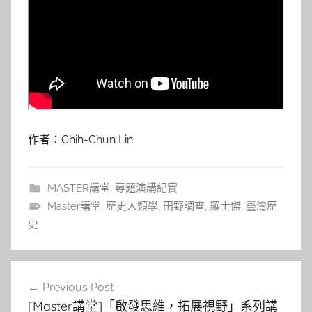
作者：Chih-Chun Lin
MASTER講堂
,
專題演講紀實
Master講堂
,
歷史人類學
,
田野調查
,
羅士傑
,
臺灣歷
史
文
Previous Post
章
[Master講堂]「啟發思維，拓展視野」系列講