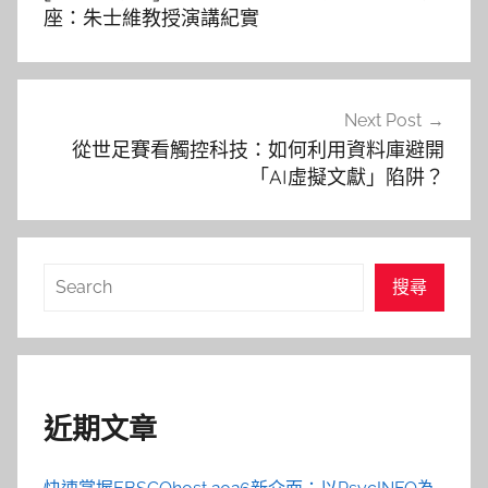
導
座：朱士維教授演講紀實
覽
Next Post
從世足賽看觸控科技：如何利用資料庫避開
「AI虛擬文獻」陷阱？
搜
搜尋
尋
近期文章