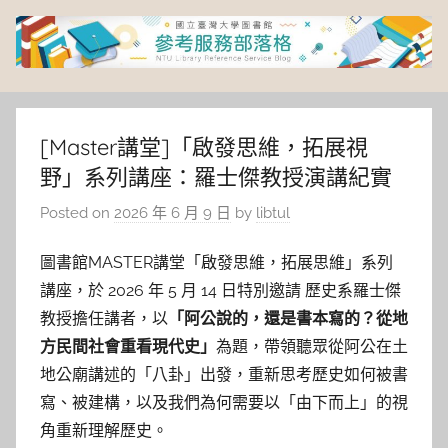
Skip
to
content
臺
灣
[Master講堂]「啟發思維，拓展視
野」系列講座：羅士傑教授演講紀實
大
Posted on
2026 年 6 月 9 日
by
libtul
學
圖書館MASTER講堂「啟發思維，拓展思維」系列
圖
講座，於 2026 年 5 月 14 日特別邀請 歷史系羅士傑
教授擔任講者，以
「阿公說的，還是書本寫的？從地
書
方民間社會重看現代史」
為題，帶領聽眾從阿公在土
地公廟講述的「八卦」出發，重新思考歷史如何被書
館
寫、被建構，以及我們為何需要以「由下而上」的視
角重新理解歷史。