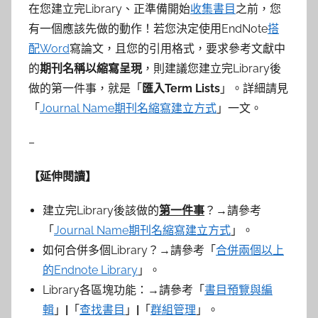
在您建立完Library、正準備開始
收集書目
之前，您
有一個應該先做的動作！若您決定使用EndNote
搭
配Word
寫論文，且您的引用格式，要求參考文獻中
的
期刊名稱以縮寫呈現
，則建議您建立完Library後
做的第一件事，就是「
匯入
Term Lists
」。詳細請見
「
Journal Name期刊名縮寫建立方式
」一文。
–
【延伸閱讀】
建立完Library後該做的
第一件事
？→請參考
「
Journal Name期刊名縮寫建立方式
」。
如何合併多個Library？→請參考「
合併兩個以上
的Endnote Library
」。
Library各區塊功能：→請參考「
書目預覽與編
輯
」
|
「
查找書目
」
|
「
群組管理
」。