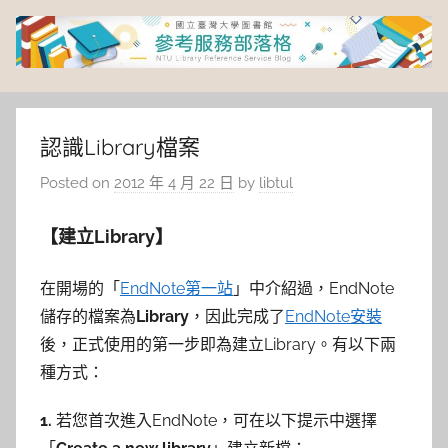
Skip
to
content
臺
灣
認識Library檔案
Posted on
2012 年 4 月 22 日
by
libtul
大
【建立Library
】
學
圖
在開場的「
EndNote第一站
」中介紹過，EndNote
儲存的檔案為
Library
，因此完成了
EndNote安裝
書
後，正式使用的第一步即為建立Library。有以下兩
種方式：
館
1.
若您首次進入EndNote，可在以下提示中選擇