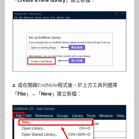
參
「
Create a new library
」建立新檔：
考
服
務
部
落
2.
或在開啟EndNote程式後，於上方工具列選擇
格
「
File
」→「
New
」建立新檔：