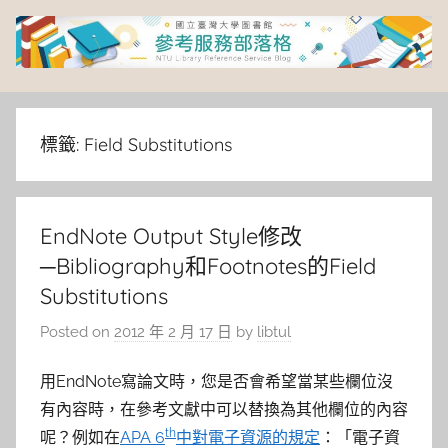
Skip
to
content
臺
灣
標籤:
Field Substitutions
大
EndNote Output Style修改
學
─Bibliography和Footnotes的Field
圖
Substitutions
Posted on
2012 年 2 月 17 日
by
libtul
書
用EndNote寫論文時，您是否會希望當某些欄位沒
館
有內容時，在參考文獻中可以替換為其他欄位的內容
th
呢？例如在
APA 6
中對電子資源的規定
：「電子資