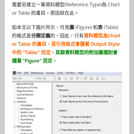
參
需要另建立一筆資料類型(Reference Type)為 Chart
考
or Table 的書目，原因就在此。
服
如本文以下圖片所示，可見
圖
(Figure) 和
表
(Table)
的格式是
分開定義
的。因此，只有
資料類型為Chart
務
or Table 的書目，其引用格式會隨著 Output Style
中的 “Table” 而定
，
其餘資料類型的附加圖檔則會
部
隨著 “Figure” 而定
。
落
格