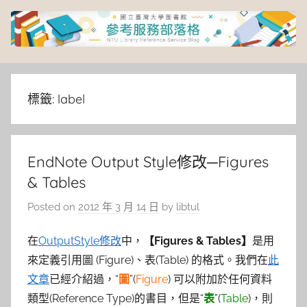
Skip
to
content
臺
灣
標籤:
label
大
EndNote Output Style修改─Figures
學
& Tables
圖
Posted on
2012 年 3 月 14 日
by
libtul
書
在
OutputStyle修改
中，
【Figures & Tables】
是用
來定義引用圖 (Figure)、表(Table) 的格式。我們在
此
館
文章
已經介紹過，“
圖
”(
Figure
) 可以附加於任何資料
類型(Reference Type)的書目，但是“
表
”(
Table
)，則