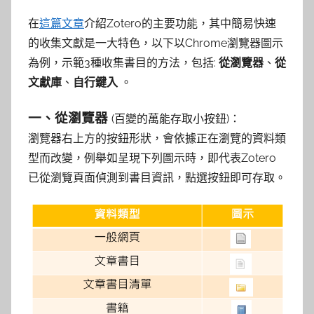
參
在
這篇文章
介紹Zotero的主要功能，其中簡易快速
考
的收集文獻是一大特色，以下以Chrome瀏覽器圖示
為例，示範3種收集書目的方法，包括:
從瀏覽器
、
從
服
文獻庫
、
自行鍵入
。
務
一、從瀏覽器
(百變的萬能存取小按鈕)：
部
瀏覽器右上方的按鈕形狀，會依據正在瀏覽的資料類
型而改變，例舉如呈現下列圖示時，即代表Zotero
落
已從瀏覽頁面偵測到書目資訊，點選按鈕即可存取。
格