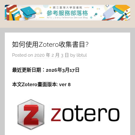
Skip
to
content
臺
灣
如何使用Zotero收集書目?
Posted on
2020 年 2 月 3 日
by
libtul
大
最近更新日期：2026年3月17日
學
本文Zotero
畫面版本: ver 8
圖
書
館